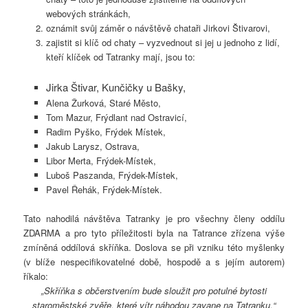
webových stránkách,
oznámit svůj záměr o návštěvě chataři Jirkovi Štivarovi,
zajistit si klíč od chaty – vyzvednout si jej u jednoho z lidí,
kteří klíček od Tatranky mají, jsou to:
Jirka Štivar, Kunčičky u Bašky,
Alena Žurková, Staré Město,
Tom Mazur, Frýdlant nad Ostravicí,
Radim Pyško, Frýdek Místek,
Jakub Larysz, Ostrava,
Libor Merta, Frýdek-Místek,
Luboš Paszanda, Frýdek-Místek,
Pavel Řehák, Frýdek-Místek.
Tato nahodilá návštěva Tatranky je pro všechny členy oddílu
ZDARMA a pro tyto příležitosti byla na Tatrance zřízena výše
zmíněná oddílová skříňka. Doslova se při vzniku této myšlenky
(v blíže nespecifikovatelné době, hospodě a s jejím autorem)
říkalo:
„Skříňka s občerstvením bude sloužit pro potulné bytosti
staroměstské zvěře, které vítr náhodou zavane na Tatranku.“