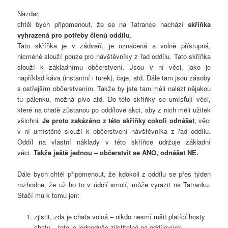
Nazdar,
chtěl bych připomenout, že se na Tatrance nachází
skříňka
vyhrazená pro potřeby členů oddílu
.
Tato skříňka je v zádveří, je označená a volně přístupná,
nicméně slouží pouze pro návštěvníky z řad oddílu. Tato skříňka
slouží k základnímu občerstvení. Jsou v ní věci, jako je
například káva (instantní i turek), čaje, atd. Dále tam jsou zásoby
s ostřejším občerstvením. Takže by jste tam měli nalézt nějakou
tu pálenku, možná pivo atd. Do této skříňky se umísťují věci,
které na chatě zůstanou po oddílové akci, aby z nich měli užitek
všichni.
Je proto zakázáno z této skříňky cokoli odnášet
, věci
v ní umístěné slouží k občerstvení návštěvníka z řad oddílu.
Oddíl na vlastní náklady v této skříňce udržuje základní
věci.
Takže ještě jednou – občerstvit se ANO, odnášet NE.
Dále bych chtěl připomenout, že kdokoli z oddílu se přes týden
rozhodne, že už ho to v údolí smolí, může vyrazit na Tatranku.
Stačí mu k tomu jen:
zjistit, zda je chata volná – nikdo nesmí rušit platící hosty
chaty – toto je jednoduše zjistitelné na oddílových