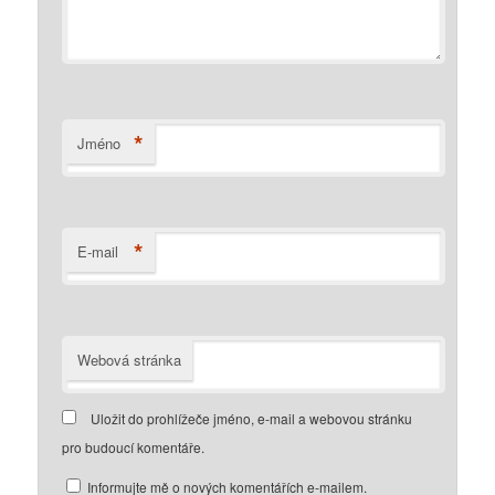
*
Jméno
*
E-mail
Webová stránka
Uložit do prohlížeče jméno, e-mail a webovou stránku
pro budoucí komentáře.
Informujte mě o nových komentářích e-mailem.