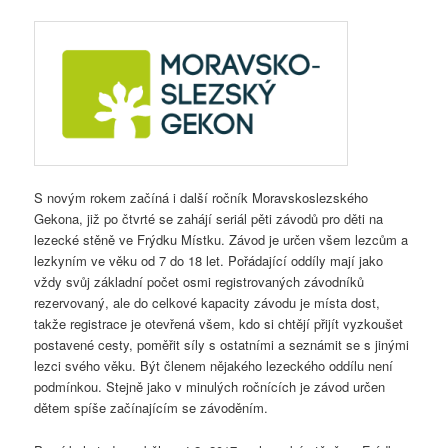
S novým rokem začíná i další ročník Moravskoslezského
Gekona, již po čtvrté se zahájí seriál pěti závodů pro děti na
lezecké stěně ve Frýdku Místku. Závod je určen všem lezcům a
lezkyním ve věku od 7 do 18 let. Pořádající oddíly mají jako
vždy svůj základní počet osmi registrovaných závodníků
rezervovaný, ale do celkové kapacity závodu je místa dost,
takže registrace je otevřená všem, kdo si chtějí přijít vyzkoušet
postavené cesty, poměřit síly s ostatními a seznámit se s jinými
lezci svého věku. Být členem nějakého lezeckého oddílu není
podmínkou. Stejně jako v minulých ročnících je závod určen
dětem spíše začínajícím se závoděním.