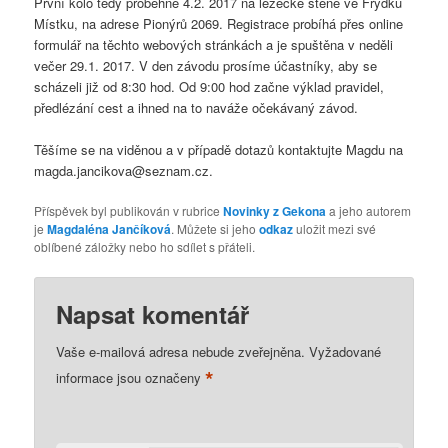
První kolo tedy proběhne 4.2. 2017 na lezecké stěně ve Frýdku
Místku, na adrese Pionýrů 2069. Registrace probíhá přes online
formulář na těchto webových stránkách a je spuštěna v neděli
večer 29.1. 2017. V den závodu prosíme účastníky, aby se
scházeli již od 8:30 hod. Od 9:00 hod začne výklad pravidel,
předlézání cest a ihned na to naváže očekávaný závod.
Těšíme se na viděnou a v případě dotazů kontaktujte Magdu na
magda.jancikova@seznam.cz.
Příspěvek byl publikován v rubrice
Novinky z Gekona
a jeho autorem
je
Magdaléna Jančíková
. Můžete si jeho
odkaz
uložit mezi své
oblíbené záložky nebo ho sdílet s přáteli.
Napsat komentář
Vaše e-mailová adresa nebude zveřejněna.
Vyžadované
*
informace jsou označeny