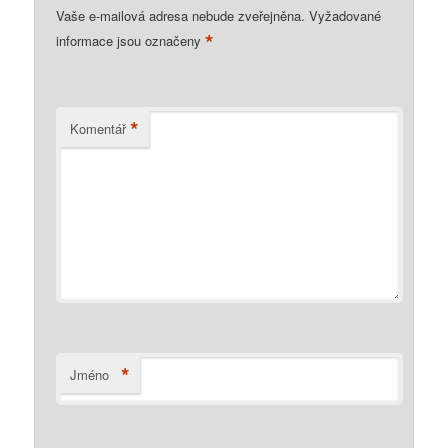
Vaše e-mailová adresa nebude zveřejněna.
Vyžadované
*
informace jsou označeny
*
Komentář
*
Jméno