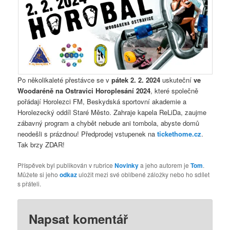
Po několikaleté přestávce se v
pátek 2. 2. 2024
uskuteční
ve
Woodaréně na Ostravici
Horoplesání 2024
, které společně
pořádají Horolezci FM, Beskydská sportovní akademie a
Horolezecký oddíl Staré Město. Zahraje kapela ReLiDa, zaujme
zábavný program a chybět nebude ani tombola, abyste domů
neodešli s prázdnou! Předprodej vstupenek na
tickethome.cz
.
Tak brzy ZDAR!
Příspěvek byl publikován v rubrice
Novinky
a jeho autorem je
Tom
.
Můžete si jeho
odkaz
uložit mezi své oblíbené záložky nebo ho sdílet
s přáteli.
Napsat komentář