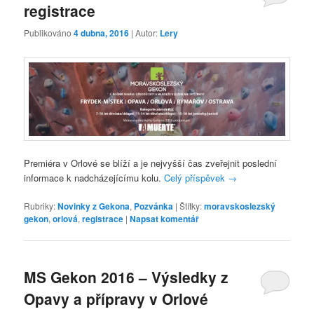
registrace
Publikováno
4 dubna, 2016
| Autor:
Lery
Premiéra v Orlové se blíží a je nejvyšší čas zveřejnit poslední
informace k nadcházejícímu kolu.
Celý příspěvek
→
Rubriky:
Novinky z Gekona
,
Pozvánka
|
Štítky:
moravskoslezský
gekon
,
orlová
,
registrace
|
Napsat komentář
MS Gekon 2016 – Výsledky z
Opavy a přípravy v Orlové