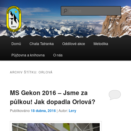
Přejít
Přejít
Spolek horolezců ze Starého Města u Frýdku-Místku, Horolezecký oddíl
Staré Město
k
k
Hleda
hlavnímu
obsahu
obsahu
postranního
HO Staré Město
webu
panelu
Hlavní
Domů
Chata Tatranka
Oddílové akce
Metodika
navigační
menu
Půjčovna a knihovna
O nás
ARCHIV ŠTÍTKU:
ORLOVÁ
MS Gekon 2016 – Jsme za
půlkou! Jak dopadla Orlová?
Publikováno
18 dubna, 2016
| Autor:
Lery