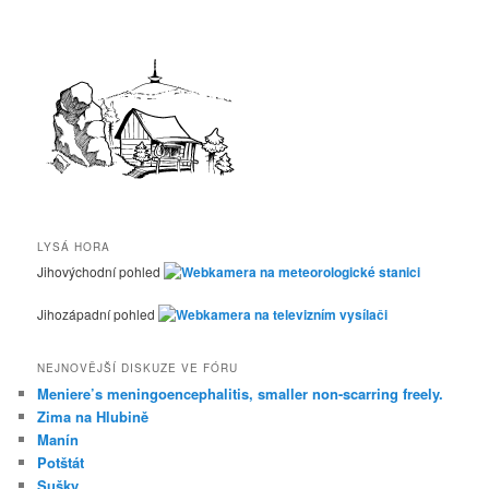
LYSÁ HORA
Jihovýchodní pohled
Jihozápadní pohled
NEJNOVĚJŠÍ DISKUZE VE FÓRU
Meniere’s meningoencephalitis, smaller non-scarring freely.
Zima na Hlubině
Manín
Potštát
Sušky