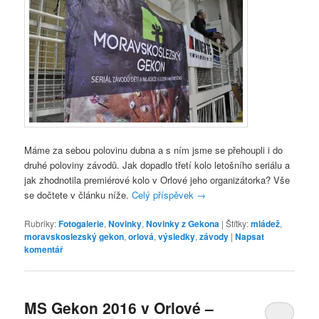
Máme za sebou polovinu dubna a s ním jsme se přehoupli i do
druhé poloviny závodů. Jak dopadlo třetí kolo letošního seriálu a
jak zhodnotila premiérové kolo v Orlové jeho organizátorka? Vše
se dočtete v článku níže.
Celý příspěvek
→
Rubriky:
Fotogalerie
,
Novinky
,
Novinky z Gekona
|
Štítky:
mládež
,
moravskoslezský gekon
,
orlová
,
výsledky
,
závody
|
Napsat
komentář
MS Gekon 2016 v Orlové –