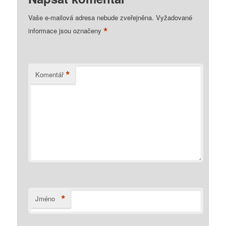
Vaše e-mailová adresa nebude zveřejněna.
Vyžadované
*
informace jsou označeny
*
Komentář
*
Jméno