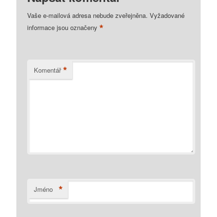
Vaše e-mailová adresa nebude zveřejněna.
Vyžadované
*
informace jsou označeny
*
Komentář
*
Jméno