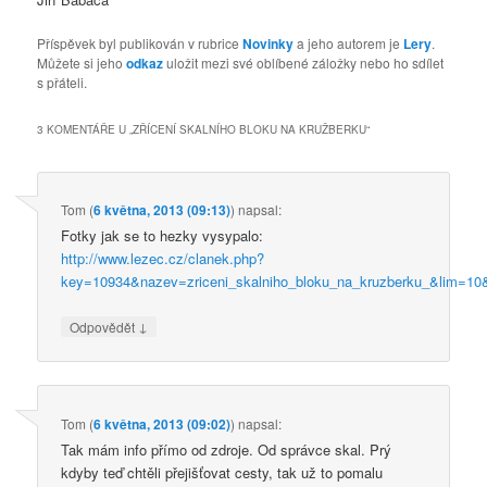
Příspěvek byl publikován v rubrice
Novinky
a jeho autorem je
Lery
.
Můžete si jeho
odkaz
uložit mezi své oblíbené záložky nebo ho sdílet
s přáteli.
3 KOMENTÁŘE U „
ZŘÍCENÍ SKALNÍHO BLOKU NA KRUŽBERKU
“
Tom
(
6 května, 2013 (09:13)
)
napsal:
Fotky jak se to hezky vysypalo:
http://www.lezec.cz/clanek.php?
key=10934&nazev=zriceni_skalniho_bloku_na_kruzberku_&lim=1
↓
Odpovědět
Tom
(
6 května, 2013 (09:02)
)
napsal:
Tak mám info přímo od zdroje. Od správce skal. Prý
kdyby teď chtěli přejišťovat cesty, tak už to pomalu