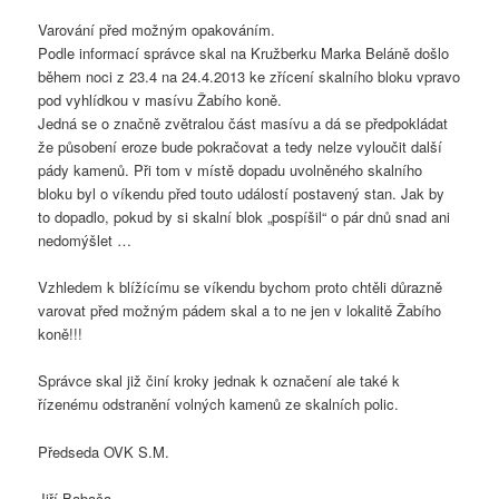
Varování před možným opakováním.
Podle informací správce skal na Kružberku Marka Beláně došlo
během noci z 23.4 na 24.4.2013 ke zřícení skalního bloku vpravo
pod vyhlídkou v masívu Žabího koně.
Jedná se o značně zvětralou část masívu a dá se předpokládat
že působení eroze bude pokračovat a tedy nelze vyloučit další
pády kamenů. Při tom v místě dopadu uvolněného skalního
bloku byl o víkendu před touto událostí postavený stan. Jak by
to dopadlo, pokud by si skalní blok „pospíšil“ o pár dnů snad ani
nedomýšlet …
Vzhledem k blížícímu se víkendu bychom proto chtěli důrazně
varovat před možným pádem skal a to ne jen v lokalitě Žabího
koně!!!
Správce skal již činí kroky jednak k označení ale také k
řízenému odstranění volných kamenů ze skalních polic.
Předseda OVK S.M.
Jiří Babača