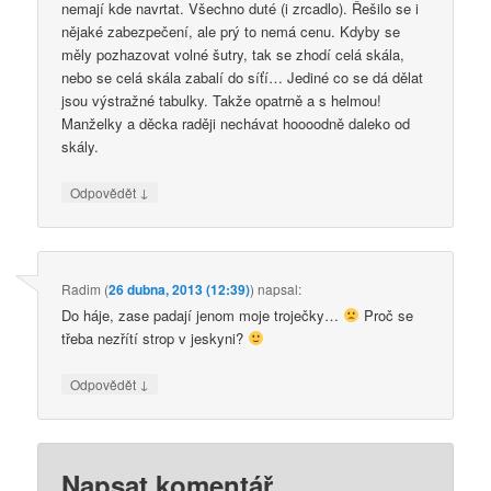
nemají kde navrtat. Všechno duté (i zrcadlo). Řešilo se i
nějaké zabezpečení, ale prý to nemá cenu. Kdyby se
měly pozhazovat volné šutry, tak se zhodí celá skála,
nebo se celá skála zabalí do síťí… Jediné co se dá dělat
jsou výstražné tabulky. Takže opatrně a s helmou!
Manželky a děcka raději nechávat hoooodně daleko od
skály.
↓
Odpovědět
Radim
(
26 dubna, 2013 (12:39)
)
napsal:
Do háje, zase padají jenom moje troječky…
Proč se
třeba nezřítí strop v jeskyni?
↓
Odpovědět
Napsat komentář