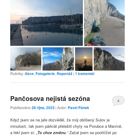
Rubriky:
Akce
,
Fotogalerie
,
Reportáž
|
1
komentář
Pančosova nejistá sezóna
4
Publikováno
28 října, 2023
| Autor:
Pavel Pánek
Když jsem se na jaře dozvěděl, že můj oblíbený Sulov je
minulostí, tak jsem párkrát přeleštil chyty na Porubce a Maníně,
a řekl jsem si:
„
To chce změnu
.“
Začal jsem se poohlížet po