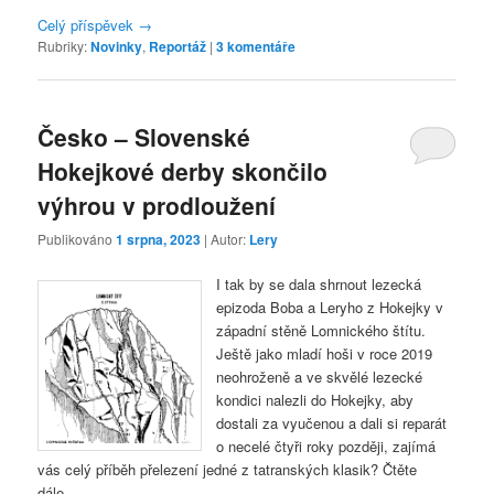
Celý příspěvek
→
Rubriky:
Novinky
,
Reportáž
|
3
komentáře
Česko – Slovenské
Hokejkové derby skončilo
výhrou v prodloužení
Publikováno
1 srpna, 2023
| Autor:
Lery
I tak by se dala shrnout lezecká
epizoda Boba a Leryho z Hokejky v
západní stěně Lomnického štítu.
Ještě jako mladí hoši v roce 2019
neohroženě a ve skvělé lezecké
kondici nalezli do Hokejky, aby
dostali za vyučenou a dali si reparát
o necelé čtyři roky později, zajímá
vás celý příběh přelezení jedné z tatranských klasik? Čtěte
dále…