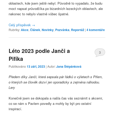
oblastech, kde jsem ještě nebyl. Původně to vypadalo, že budu
moct napsat průvodčíka po bizardních lezeckých oblastech, ale
nakonec to nebylo vlastně vůbec špatné.
Celý příspěvek
→
Rubriky:
Akce
,
Článek
,
Novinky
,
Pozvánka
,
Reportáž
|
4
komentáře
Léto 2023 podle Janči a
3
Pifíka
Publikováno
13 září, 2023
| Autor:
Jana Štěpánková
Předem díky Janči, která sepsala pár řádků o výletech s Pifem,
o kterých se člověk dozví jen sporadicky a zejména náhodou.
Lery
Konečně jsem se dokopala a našla čas vás seznámit s akcemi,
co se nám s Pavlem povedly a mohly by být pro ostatní
inspirací.