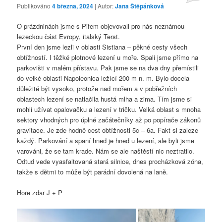
Publikováno
4 března, 2024
| Autor:
Jana Štěpánková
O prázdninách jsme s Pifem objevovali pro nás neznámou
lezeckou část Evropy, italský Terst.
První den jsme lezli v oblasti Sistiana – pěkné cesty všech
obtížností. I těžké plotnové lezení u moře. Spali jsme přímo na
parkovišti v malém přístavu. Pak jsme se na dva dny přemístili
do velké oblasti Napoleonica ležící 200 m n. m. Bylo docela
důležité být vysoko, protože nad mořem a v pobřežních
oblastech lezení se natlačila hustá mlha a zima. Tím jsme si
mohli užívat opalovačku a lezení v tričku. Velká oblast s mnoha
sektory vhodných pro úplné začátečníky až po popírače zákonů
gravitace. Je zde hodně cest obtížnosti 5c – 6a. Fakt si zaleze
každý. Parkování a spaní hned je hned u lezení, ale byli jsme
varováni, že se tam krade. Nám se ale naštěstí nic neztratilo.
Odtud vede vyasfaltovaná stará silnice, dnes procházková zóna,
takže s dětmi to může být parádní dovolená na laně.
Hore zdar J + P