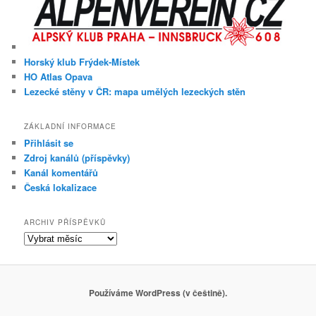
Horský klub Frýdek-Místek
HO Atlas Opava
Lezecké stěny v ČR: mapa umělých lezeckých stěn
ZÁKLADNÍ INFORMACE
Přihlásit se
Zdroj kanálů (příspěvky)
Kanál komentářů
Česká lokalizace
ARCHIV PŘÍSPĚVKŮ
Archiv
příspěvků
Používáme WordPress (v češtině).