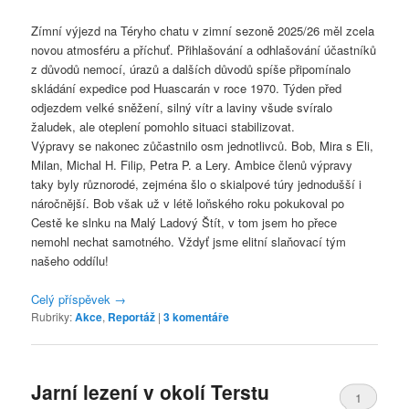
Zímní výjezd na Téryho chatu v zimní sezoně 2025/26 měl zcela
novou atmosféru a příchuť. Přihlašování a odhlašování účastníků
z důvodů nemocí, úrazů a dalších důvodů spíše připomínalo
skládání expedice pod Huascarán v roce 1970. Týden před
odjezdem velké sněžení, silný vítr a laviny všude svíralo
žaludek, ale oteplení pomohlo situaci stabilizovat.
Výpravy se nakonec zůčastnilo osm jednotlivců. Bob, Mira s Eli,
Milan, Michal H. Filip, Petra P. a Lery. Ambice členů výpravy
taky byly různorodé, zejména šlo o skialpové túry jednodušší i
náročnější. Bob však už v létě loňského roku pokukoval po
Cestě ke slnku na Malý Ladový Štít, v tom jsem ho přece
nemohl nechat samotného. Vždyť jsme elitní slaňovací tým
našeho oddílu!
Celý příspěvek
→
Rubriky:
Akce
,
Reportáž
|
3
komentáře
Jarní lezení v okolí Terstu
1