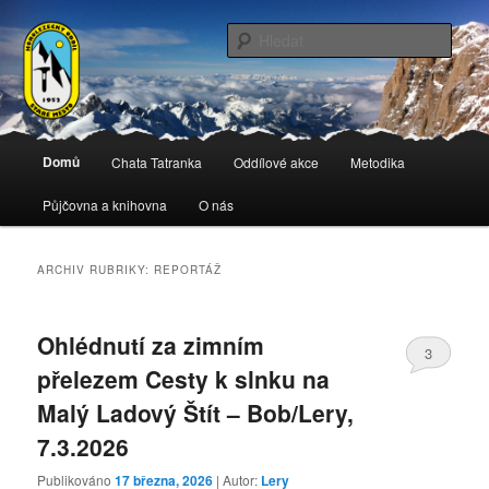
Přejít
Přejít
Spolek horolezců ze Starého Města u Frýdku-Místku, Horolezecký oddíl
Staré Město
k
k
Hleda
hlavnímu
obsahu
obsahu
postranního
HO Staré Město
webu
panelu
Hlavní
Domů
Chata Tatranka
Oddílové akce
Metodika
navigační
menu
Půjčovna a knihovna
O nás
ARCHIV RUBRIKY:
REPORTÁŽ
Ohlédnutí za zimním
3
přelezem Cesty k slnku na
Malý Ladový Štít – Bob/Lery,
7.3.2026
Publikováno
17 března, 2026
| Autor:
Lery