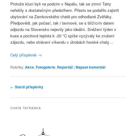
Protože kluci byli na podzim v Nepálu, tak se zimní Tatry
neřešily s dostatečným předstihem. Přesto se podařilo zajistit
ubytování na Zamkovského chatě pro odhodlané Zvěřáky.
Předpovědi, jak počasí, tak i lavinové, se s blížícím datem
odjezdu na Slovensko nejevily jako ideální. Sněžení týden v
kuse a pocitová teplota k -20 °C spíše vyzývaly ke zrušení
zájezdu, nebo strávení víkendu v útrobách horské chaty…
Celý příspěvek
→
Rubriky:
Akce
,
Fotogalerie
,
Reportáž
|
Napsat komentář
Navigace
←
Starší příspěvky
pro
příspěvky
CHATA TATRANKA